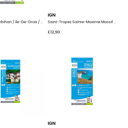
IGN
Golfe-Du-Morbihan / Ile-De-Groix / Belle-Ile / Presqu'Île-De-Quiberon
Saint-Tropez.Sainte-Maxime.Massif Des Maures
£12,90
IGN