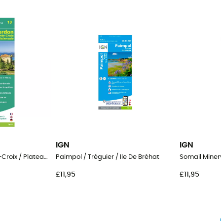
IGN
IGN
Verdon / Lac-De-Ste-Croix / Plateau-De-Valensole
Paimpol / Tréguier / Ile De Bréhat
£11,95
£11,95