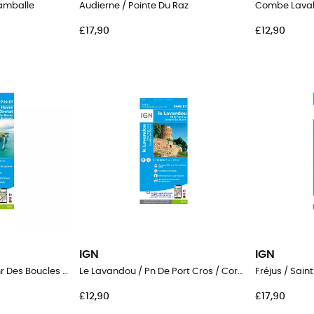
Lamballe
Audierne / Pointe Du Raz
£17,90
£12,90
IGN
IGN
Le Havre / Étretat / Pnr Des Boucles De La Seine Normande
Le Lavandou / Pn De Port Cros / Corniche Des Maures
Fréjus / Sai
£12,90
£17,90