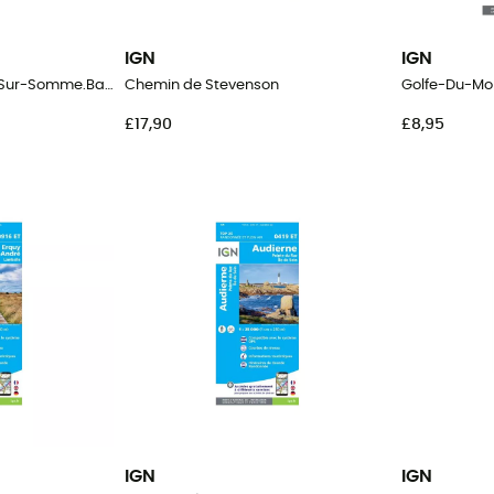
IGN
IGN
Le Tréport.St-Valery-Sur-Somme.Baie De Somme
Chemin de Stevenson
£17,90
£8,95
IGN
IGN