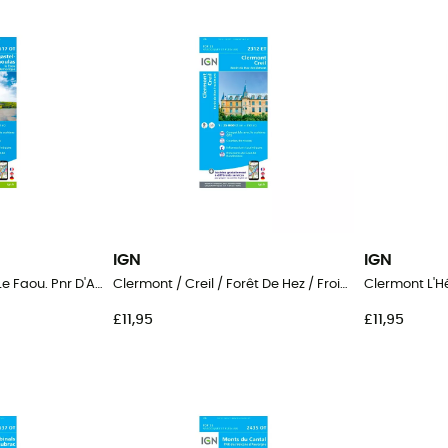
IGN
IGN
Plougastel-Daoulas. Le Faou. Pnr D'Armorique
Clermont / Creil / Forêt De Hez / Froidmont
Clermont L'H
£11,95
£11,95