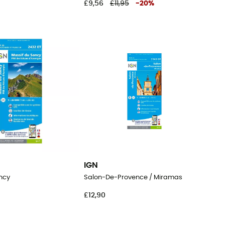
£9,56
£11,95
-
20
%
IGN
ncy
Salon-De-Provence / Miramas
£12,90