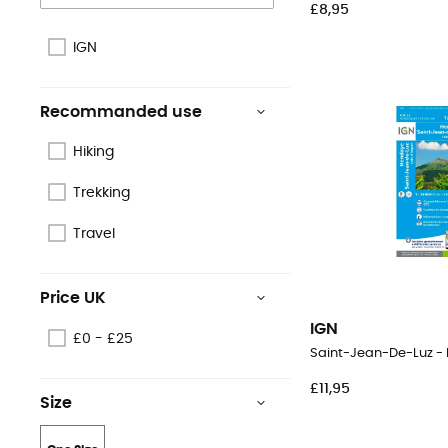
£8,95
IGN
Recommanded use
Hiking
Trekking
Travel
Price UK
IGN
£0 - £25
Saint-Jean-De-Luz -
£11,95
Size