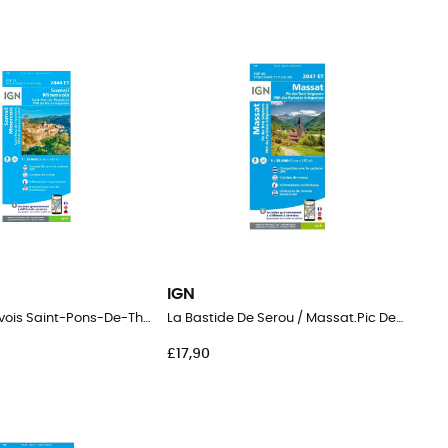
IGN
Somail Minervois Saint-Pons-De-Thomières.Pnr Du Haut Languedoc
La Bastide De Serou / Massat.Pic Des Trois Seigneurs.Pnr Des Pyrénées-Ariégeoises
£17,90