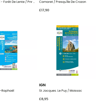
Combe Laval - Forêt De Lente / Pnr Du Vercors
Camaret / Presqu'Ile De Crozon
£17,90
IGN
nt-Raphaël
St Jacques. Le Puy / Moissac
£8,95