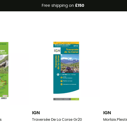
Free shipping on
£150
IGN
IGN
s
Traversée De La Corse Gr20
Morlaix.Ples