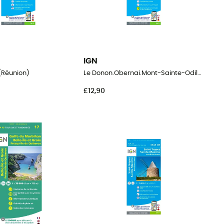
IGN
 (Réunion)
Le Donon.Obernai.Mont-Sainte-Odile.Vallée De La Bruche
£12,90