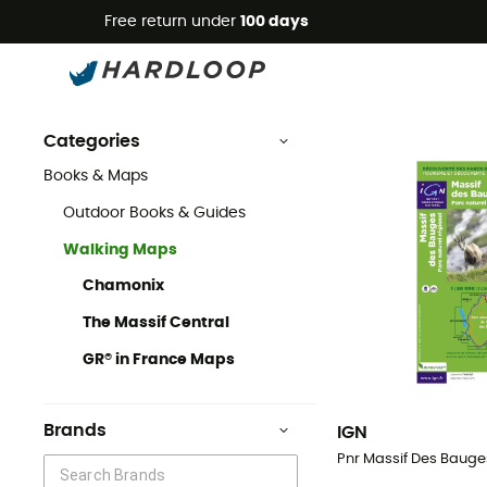
Free return under
100 days
Walking Maps
Books & Maps
Walking Maps & Hiking Maps
Categories
Books & Maps
Outdoor Books & Guides
Walking Maps
Chamonix
The Massif Central
GR® in France Maps
Brands
IGN
Pnr Massif Des Bauge