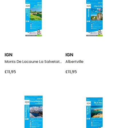
IGN
IGN
Monts De Lacaune La Salvetat-Sur-Agout.Pnr Du Haut Languedoc
Albertville
£11,95
£11,95