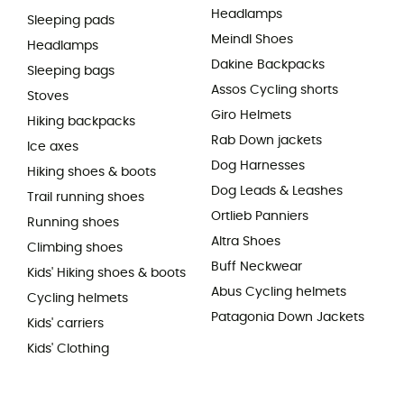
Headlamps
Sleeping pads
Meindl Shoes
Headlamps
Dakine Backpacks
Sleeping bags
Assos Cycling shorts
Stoves
Giro Helmets
Hiking backpacks
Rab Down jackets
Ice axes
Dog Harnesses
Hiking shoes & boots
Dog Leads & Leashes
Trail running shoes
Ortlieb Panniers
Running shoes
Altra Shoes
Climbing shoes
Buff Neckwear
Kids' Hiking shoes & boots
Abus Cycling helmets
Cycling helmets
Patagonia Down Jackets
Kids' carriers
Kids' Clothing