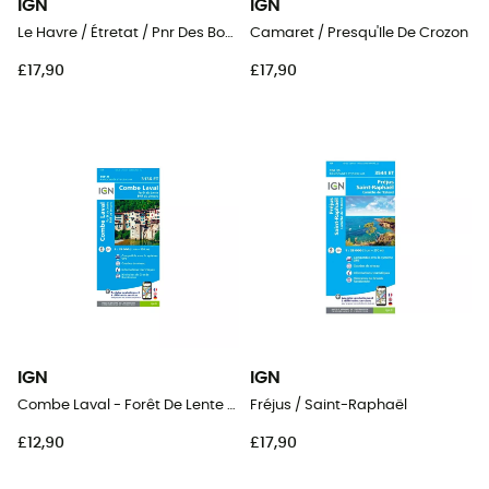
IGN
IGN
Le Havre / Étretat / Pnr Des Boucles De La Seine Normande
Camaret / Presqu'Ile De Crozon
£17,90
£17,90
IGN
IGN
Combe Laval - Forêt De Lente / Pnr Du Vercors
Fréjus / Saint-Raphaël
£12,90
£17,90