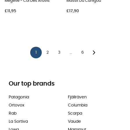
Mégève - Col Des Aravis
Massif Du Canigou
£11,95
£17,90
1
2
3
6
...
Our top brands
Patagonia
Fjällräven
Ortovox
Columbia
Rab
Scarpa
La Sortiva
Vaude
Lowa
Mammut