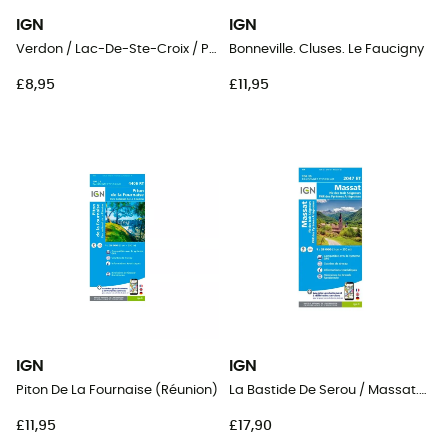
IGN
IGN
Verdon / Lac-De-Ste-Croix / Plateau-De-Valensole
Bonneville. Cluses. Le Faucigny
£8,95
£11,95
IGN
IGN
Piton De La Fournaise (Réunion)
La Bastide De Serou / Massat.Pic Des Trois Seigneurs.Pnr Des Pyrénées-Ariégeoises
£11,95
£17,90