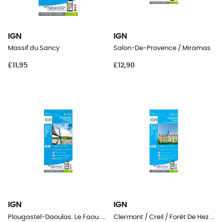
IGN
IGN
Massif du Sancy
Salon-De-Provence / Miramas
£11,95
£12,90
IGN
IGN
Plougastel-Daoulas. Le Faou. Pnr D'Armorique
Clermont / Creil / Forêt De Hez / Froidmont